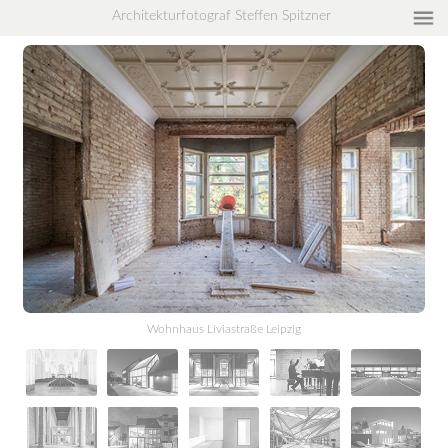
Architekturfotograf Steffen Spitzner
Home
Projekte
Aktuelles
Referenzen
Fotograf
Leistungen
Kontakt
Impressum/
Datenschutzverordnung
Wohnhaus Liviastraße Leipzig