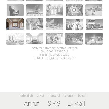
Architekturfotograf Steffen Spitzner
Tel.: 0365/77395767
Mobil: 0160/2108308
E-Mail:
info@steffenspitzner.de
öffentlich
privat
industriell
historisch
bauen
Anruf
SMS
E-Mail