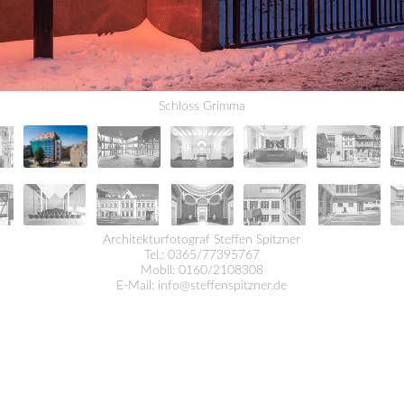
Schloss Grimma
Architekturfotograf Steffen Spitzner
Tel.: 0365/77395767
Mobil: 0160/2108308
E-Mail:
info@steffenspitzner.de