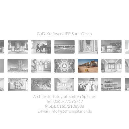
GuD Kraftwerk IPP Sur - Oman
Architekturfotograf Steffen Spitzner
Tel.: 0365/77395767
Mobil: 0160/2108308
E-Mail:
info@steffenspitzner.de