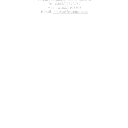
Tel.: 0365/77395767
Mobil: 0160/2108308
E-Mail:
info@steffenspitzner.de