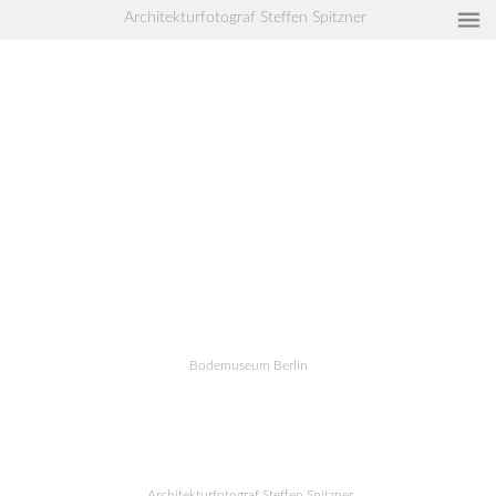
Architekturfotograf Steffen Spitzner
Home
Projekte
Aktuelles
Referenzen
Fotograf
Leistungen
Kontakt
Impressum/
Datenschutzverordnung
Bodemuseum Berlin
Architekturfotograf Steffen Spitzner